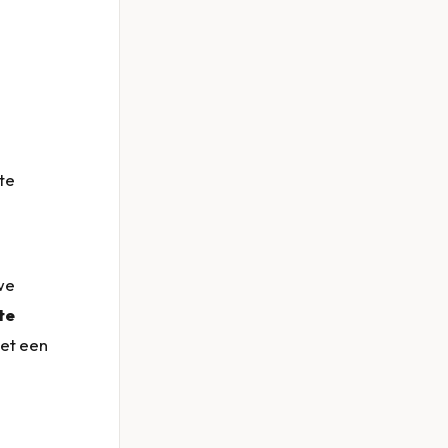
te
we
te
met een