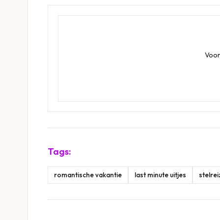
Voor
Tags:
romantische vakantie
last minute uitjes
stelre