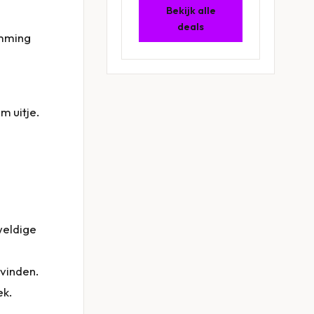
Bekijk alle
deals
emming
m uitje.
weldige
 vinden.
ek.