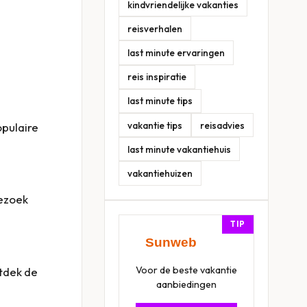
kindvriendelijke vakanties
reisverhalen
last minute ervaringen
reis inspiratie
last minute tips
vakantie tips
reisadvies
opulaire
last minute vakantiehuis
vakantiehuizen
bezoek
TIP
Voor de beste vakantie
ntdek de
aanbiedingen